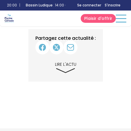
0 - 20:00
|
Bassin Ludique
:
14:00 - 17:00
Se connecter
Bassin Sportif
S'inscrire
:
12:00 - 20:00
Plaisir d'offrir
Partagez cette actualité :
LIRE L'ACTU